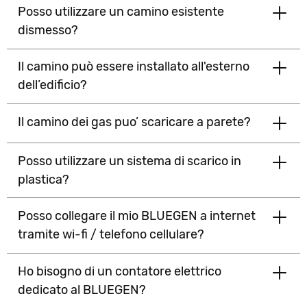
Posso utilizzare un camino esistente
No, in Italia questo non è ammesso.
dismesso?
Il camino può essere installato all'esterno
Sì, purché offra spazio sufficiente (min. 10 x 10 cm) per
il passaggio del nuovo camino. Contattaci per
dell’edificio?
maggiori informazioni.
Il camino dei gas puo’ scaricare a parete?
Sì. Contattaci per maggiori informazioni.
Posso utilizzare un sistema di scarico in
Il sistema è certificato per questo tipo di soluzione. In
Italia persiste l’obbligo di scaricare a tetto, salvo
plastica?
deroghe da parte dell’ufficio tecnico di competenza.
Posso collegare il mio BLUEGEN a internet
I fumi di BLUEGEN fuoriescono ad una temperatura
massima di 120 °C. Questo permette l’utilizzo di
tramite wi-fi / telefono cellulare?
fumisteria in PPS.
Ho bisogno di un contatore elettrico
Per il corretto funzionamento di BLUEGEN, è
necessaria una connessione a Internet tramite linea
dedicato al BLUEGEN?
Ethernet standard cablata (RJ45).